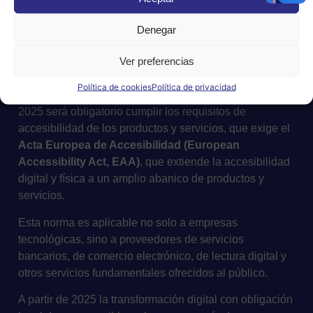
Denegar
Ver preferencias
Política de cookies
Política de privacidad
En el ámbito de la empresa privada, a partir de junio de
2025 será obligatorio cumplir los requisitos de
accesibilidad de los productos y servicios, que exige el
Acta Europea de Accesibilidad (European
Accessibility Act, EAA)
, que extiende la accesibilidad
digital y física a un amplio abanico de productos y
servicios.
Esta norma es aplicable no solo a empresas
tecnológicas, sino a proveedores de servicios
bancarios, de comercio electrónico, de lectura digital y
otros servicios fundamentales ofrecidos al público.
A partir de 2025 la transformación digital con obligación