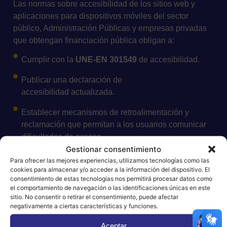
Las normas sobre accesibilidad de los sitios web y
aplicaciones para dispositivos móviles del sector
público, Administración Públicas y empresas privadas
que obtengan financiación pública obligan a:
Cumplir con la
UNE-EN 301549
de accesibilidad.
Publicar una declaración de
accesibilidad actualizada.
Establecer mecanismos de retroalimentación y
reclamación que permitan a los usuarios comunicar
dificultades de acceso.
Gestionar consentimiento
Para ofrecer las mejores experiencias, utilizamos tecnologías como las
cookies para almacenar y/o acceder a la información del dispositivo. El
consentimiento de estas tecnologías nos permitirá procesar datos como
el comportamiento de navegación o las identificaciones únicas en este
sitio. No consentir o retirar el consentimiento, puede afectar
negativamente a ciertas características y funciones.
Aceptar