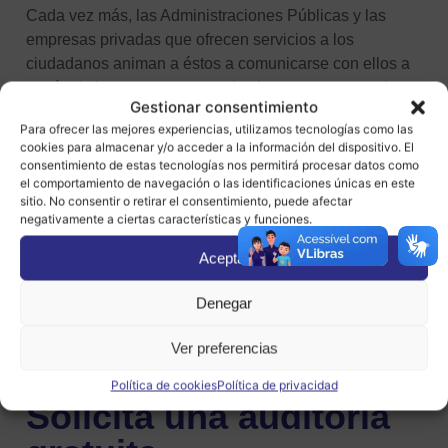
Cada vez más, las Administraciones Públicas y las
empresas privadas que ofrecen servicios a los
ciudadanos animan a éstos a comunicarse con ellos a
través de internet, pero no todas las personas pueden
Gestionar consentimiento
hacerlo en las mismas condiciones.
Para ofrecer las mejores experiencias, utilizamos tecnologías como las
cookies para almacenar y/o acceder a la información del dispositivo. El
Sólo en España hay más de un millón de personas que
consentimiento de estas tecnologías nos permitirá procesar datos como
tiene
totalmente impedido el acceso a los
el comportamiento de navegación o las identificaciones únicas en este
sitio. No consentir o retirar el consentimiento, puede afectar
contenidos y servicios de Internet
. Si sumamos
negativamente a ciertas características y funciones.
aquellas que tienen dificultades más o menos graves
por sus limitaciones físicas o a causa de su edad, la
Aceptar
cifra llega hasta los 16 millones, aproximadamente el
Denegar
35% de la población.
Ver preferencias
Política de cookies
Política de privacidad
HABLEMOS SOBRE TU PROYECTO
Solicita una auditoria