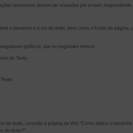
mações acessíveis devem ser enviadas por e-mail, respondendo
ê altere o tamanho e a cor do texto, bem como o fundo da págin
navegadores gráficos, use os seguintes menus:
manho do Texto
 Texto
 a cor do texto, consulte a página da WAI “Como alterar o tamanho
s do texto?”.