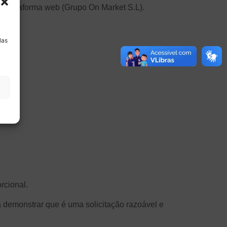
a plataforma web (Grupo On Market S.L).
a
las
rcional.
a demonstrar que é uma solicitação razoável e