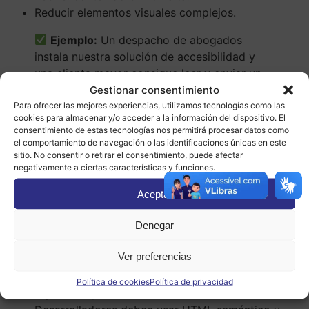
Reducir elementos visuales complejos.
Ejemplo:
Un despacho de abogados
instala nuestra solución de accesibilidad y
una clienta mayor consigue leer y enviar un
formulario sin ayuda por primera vez.
Gestionar consentimiento
Para ofrecer las mejores experiencias, utilizamos tecnologías como las
4. Forma a tu equipo
cookies para almacenar y/o acceder a la información del dispositivo. El
consentimiento de estas tecnologías nos permitirá procesar datos como
el comportamiento de navegación o las identificaciones únicas en este
La accesibilidad web no es solo responsabilidad del
sitio. No consentir o retirar el consentimiento, puede afectar
programador. También importa cómo se redactan los
negativamente a ciertas características y funciones.
textos, cómo se diseña, y cómo se estructura la
Aceptar
información.
Formar a tu equipo
garantiza que el
contenido futuro también sea accesible.
Denegar
Redactores deben usar lenguaje claro y enlaces
Ver preferencias
descriptivos.
Diseñadores deben tener en cuenta contraste,
Política de cookies
Política de privacidad
legibilidad y color.