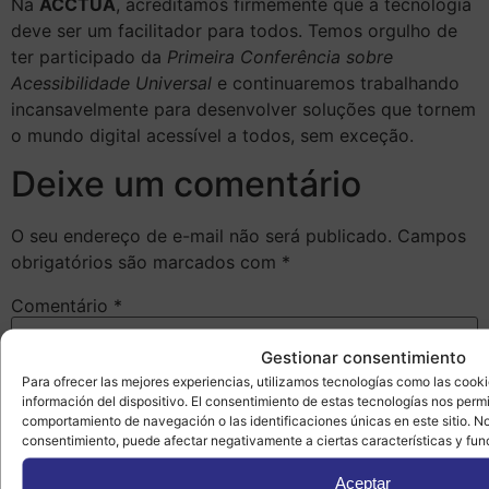
Na
ACCTUA
, acreditamos firmemente que a tecnologia
deve ser um facilitador para todos. Temos orgulho de
ter participado da
Primeira Conferência sobre
Acessibilidade Universal
e continuaremos trabalhando
incansavelmente para desenvolver soluções que tornem
o mundo digital acessível a todos, sem exceção.
Deixe um comentário
O seu endereço de e-mail não será publicado.
Campos
obrigatórios são marcados com
*
Comentário
*
Gestionar consentimiento
Para ofrecer las mejores experiencias, utilizamos tecnologías como las cook
información del dispositivo. El consentimiento de estas tecnologías nos perm
comportamiento de navegación o las identificaciones únicas en este sitio. No 
consentimiento, puede afectar negativamente a ciertas características y fun
Aceptar